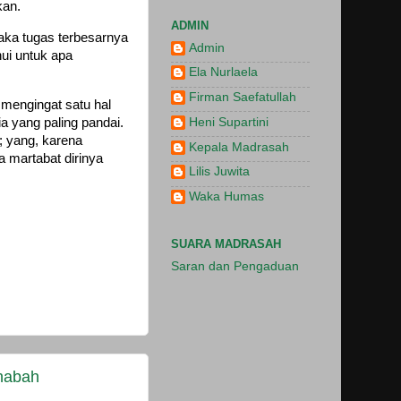
kan.
ADMIN
aka tugas terbesarnya
Admin
ui untuk apa
Ela Nurlaela
Firman Saefatullah
 mengingat satu hal
Heni Supartini
a yang paling pandai.
; yang, karena
Kepala Madrasah
 martabat dirinya
Lilis Juwita
Waka Humas
SUARA MADRASAH
Saran dan Pengaduan
shabah