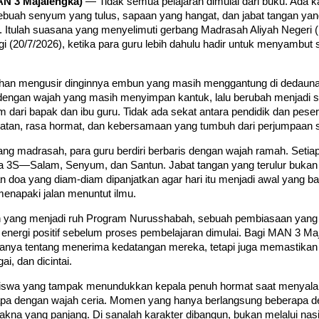
AN 3 Majalengka)
— Tidak semua pelajaran dimulai dari buku. Ada k
sebuah senyum yang tulus, sapaan yang hangat, dan jabat tangan ya
 Itulah suasana yang menyelimuti gerbang Madrasah Aliyah Negeri
i (20/7/2026), ketika para guru lebih dahulu hadir untuk menyambut 
ahan mengusir dinginnya embun yang masih menggantung di dedaunan
dengan wajah yang masih menyimpan kantuk, lalu berubah menjadi 
 dari bapak dan ibu guru. Tidak ada sekat antara pendidik dan pesert
atan, rasa hormat, dan kebersamaan yang tumbuh dari perjumpaan se
ang madrasah, para guru berdiri berbaris dengan wajah ramah. Setia
 3S—Salam, Senyum, dan Santun. Jabat tangan yang terulur bukan
an doa yang diam-diam dipanjatkan agar hari itu menjadi awal yang ba
enapaki jalan menuntut ilmu.
h yang menjadi ruh Program Nurusshabah, sebuah pembiasaan yang
energi positif sebelum proses pembelajaran dimulai. Bagi MAN 3 M
anya tentang menerima kedatangan mereka, tetapi juga memastikan
gai, dan dicintai.
 siswa yang tampak menundukkan kepala penuh hormat saat menyala
pa dengan wajah ceria. Momen yang hanya berlangsung beberapa deti
na yang panjang. Di sanalah karakter dibangun, bukan melalui nasi