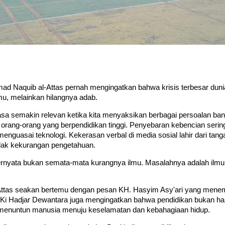
 Naquib al-Attas pernah mengingatkan bahwa krisis terbesar duni
mu, melainkan hilangnya adab.
rasa semakin relevan ketika kita menyaksikan berbagai persoalan ba
 orang-orang yang berpendidikan tinggi. Penyebaran kebencian serin
nguasai teknologi. Kekerasan verbal di media sosial lahir dari tan
dak kekurangan pengetahuan.
rnyata bukan semata-mata kurangnya ilmu. Masalahnya adalah ilmu
Attas seakan bertemu dengan pesan KH. Hasyim Asy'ari yang mene
 Ki Hadjar Dewantara juga mengingatkan bahwa pendidikan bukan 
pi menuntun manusia menuju keselamatan dan kebahagiaan hidup.