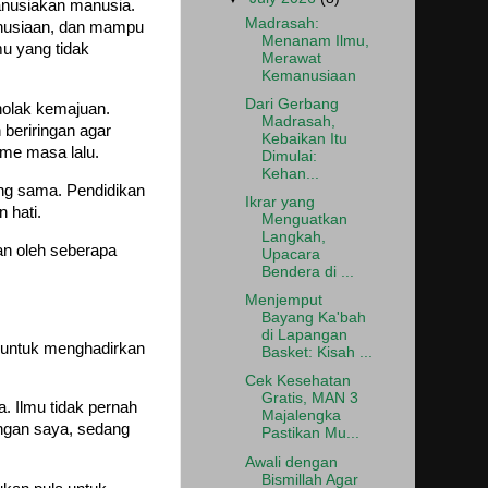
anusiakan manusia.
Madrasah:
anusiaan, dan mampu
Menanam Ilmu,
u yang tidak
Merawat
Kemanusiaan
Dari Gerbang
enolak kemajuan.
Madrasah,
 beriringan agar
Kebaikan Itu
sme masa lalu.
Dimulai:
Kehan...
ang sama. Pendidikan
Ikrar yang
 hati.
Menguatkan
Langkah,
an oleh seberapa
Upacara
Bendera di ...
Menjemput
Bayang Ka'bah
di Lapangan
 untuk menghadirkan
Basket: Kisah ...
Cek Kesehatan
Gratis, MAN 3
. Ilmu tidak pernah
Majalengka
angan saya, sedang
Pastikan Mu...
Awali dengan
Bismillah Agar