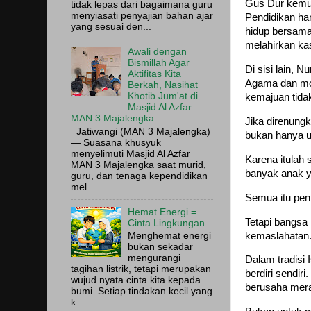
Gus Dur kemud
tidak lepas dari bagaimana guru
menyiasati penyajian bahan ajar
Pendidikan ha
yang sesuai den...
hidup bersam
melahirkan ka
Awali dengan
Bismillah Agar
Di sisi lain, 
Aktifitas Kita
Agama dan mode
Berkah, Nasihat
Khotib Jum'at di
kemajuan tidak
Masjid Al Azfar
MAN 3 Majalengka
Jika direnung
Jatiwangi (MAN 3 Majalengka)
bukan hanya u
— Suasana khusyuk
menyelimuti Masjid Al Azfar
Karena itulah
MAN 3 Majalengka saat murid,
banyak anak y
guru, dan tenaga kependidikan
mel...
Semua itu pent
Hemat Energi =
Tetapi bangsa
Cinta Lingkungan
kemaslahatan
Menghemat energi
bukan sekadar
mengurangi
Dalam tradisi 
tagihan listrik, tetapi merupakan
berdiri sendir
wujud nyata cinta kita kepada
berusaha mera
bumi. Setiap tindakan kecil yang
k...