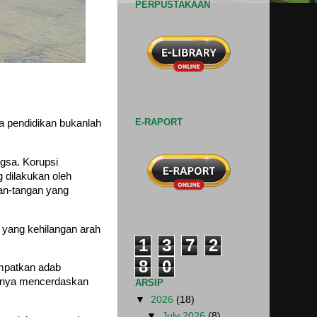
PERPUSTAKAAN
E-RAPORT
a pendidikan bukanlah
ngsa. Korupsi
g dilakukan oleh
gan-tangan yang
 yang kehilangan arah
1
3
7
2
8
0
mpatkan adab
hanya mencerdaskan
ARSIP
▼
2026
(18)
▼
July 2026
(8)