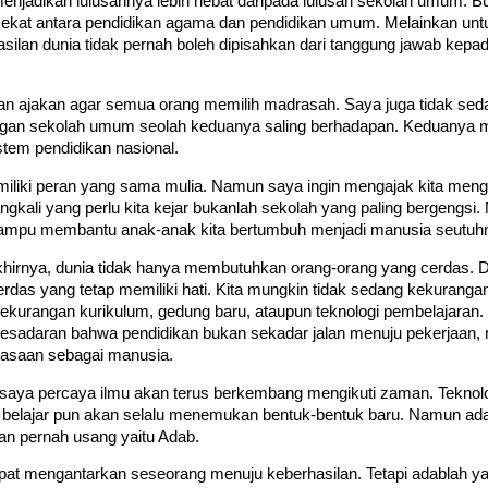
enjadikan lulusannya lebih hebat daripada lulusan sekolah umum. B
ekat antara pendidikan agama dan pendidikan umum. Melainkan un
silan dunia tidak pernah boleh dipisahkan dari tanggung jawab kep
ukan ajakan agar semua orang memilih madrasah. Saya juga tidak s
gan sekolah umum seolah keduanya saling berhadapan. Keduanya 
istem pendidikan nasional.
liki peran yang sama mulia. Namun saya ingin mengajak kita meng
gkali yang perlu kita kejar bukanlah sekolah yang paling bergengsi.
ampu membantu anak-anak kita bertumbuh menjadi manusia seutuh
hirnya, dunia tidak hanya membutuhkan orang-orang yang cerdas.
rdas yang tetap memiliki hati. Kita mungkin tidak sedang kekurangan
kekurangan kurikulum, gedung baru, ataupun teknologi pembelajaran.
 kesadaran bahwa pendidikan bukan sekadar jalan menuju pekerjaan, 
asaan sebagai manusia.
 saya percaya ilmu akan terus berkembang mengikuti zaman. Teknolo
 belajar pun akan selalu menemukan bentuk-bentuk baru. Namun ada
kan pernah usang yaitu Adab.
pat mengantarkan seseorang menuju keberhasilan. Tetapi adablah 