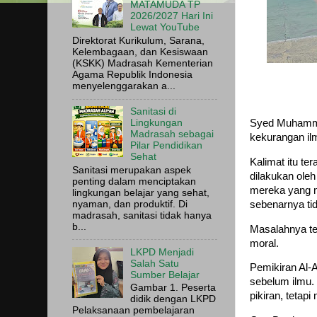
MATAMUDA TP
2026/2027 Hari Ini
Lewat YouTube
Direktorat Kurikulum, Sarana,
Kelembagaan, dan Kesiswaan
(KSKK) Madrasah Kementerian
Agama Republik Indonesia
menyelenggarakan a...
Sanitasi di
Syed Muhammad
Lingkungan
Madrasah sebagai
kekurangan il
Pilar Pendidikan
Sehat
Kalimat itu te
Sanitasi merupakan aspek
dilakukan oleh
penting dalam menciptakan
mereka yang me
lingkungan belajar yang sehat,
nyaman, dan produktif. Di
sebenarnya ti
madrasah, sanitasi tidak hanya
b...
Masalahnya te
moral.
LKPD Menjadi
Salah Satu
Pemikiran Al-
Sumber Belajar
sebelum ilmu.
Gambar 1. Peserta
pikiran, teta
didik dengan LKPD
Pelaksanaan pembelajaran