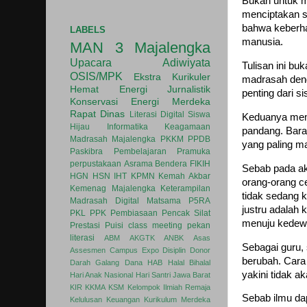
Bukan untuk m
menciptakan s
bahwa keberha
LABELS
manusia.
MAN 3 Majalengka
Upacara
Adiwiyata
Tulisan ini b
OSIS/MPK
Ekstra Kurikuler
madrasah den
Hemat Energi
Jurnalistik
penting dari s
Konservasi Energi
Merdeka
Rapat Dinas
Literasi Digital
Siswa
Keduanya memi
Hijau
Informatika
Keagamaan
pandang. Baran
Madrasah
Majalengka
PKKM
PPDB
yang paling m
Paskibra
Pembelajaran
Pramuka
perpustakaan
Asrama
Bendera
FIKIH
Sebab pada ak
HGN
HSN
IHT
KPMN
Kemah Akbar
orang-orang ce
Kemenag Majalengka
Keterampilan
tidak sedang 
Madrasah Digital
Matsama
P5RA
justru adalah
PKL
PPK
Pembiasaan
Pencak Silat
menuju kedew
Prestasi
Puisi
class meeting
pekan
literasi
ABM
AKGTK
ANBK
Asas
Sebagai guru,
Assesmen
Campus Expo
Disiplin
Donor
berubah. Cara
Darah
Galang Dana
HAB
Halal Bihalal
yakini tidak a
Hari Anak Nasional
Hari Santri
Jawa Barat
KIR
KKMA
KSM
Kelompok Ilmiah Remaja
Sebab ilmu da
Kelulusan
Keuangan
Kurikulum Merdeka