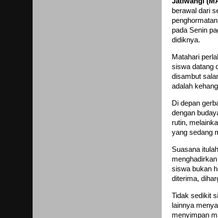
Jatiwangi (M
berawal dari 
penghormatan.
pada Senin pag
didiknya.
Matahari perl
siswa datang 
disambut salam
adalah kehang
Di depan gerb
dengan budaya
rutin, melaink
yang sedang m
Suasana itula
menghadirkan 
siswa bukan h
diterima, dihar
Tidak sedikit
lainnya menya
menyimpan mak