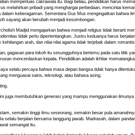
ian memperluas cakrawala itu. Bagi beliau, pendidikan harus mem
rus melahirkan pribadi yang menghargai perbedaan, mencintai kem
a dalam keberagaman. Sementara Gus Mus mengingatkan bahwa ilm
sih sayang akan berubah menjadi kesombongan.
Nurcholish Madjid mengajarkan bahwa menjadi religius tidak berarti m
rnitas tidak perlu dipertentangkan. Justru keduanya harus berjalan
 kehilangan arah, dan nilai-nilai agama tidak terjebak dalam romanti
kan, gagasan para tokoh itu sesungguhnya bertemu pada satu titik y
rusan mencerdaskan kepala. Pendidikan adalah ikhtiar mematangkan
 saya selalu percaya bahwa masa depan bangsa tidak hanya ditentuk
ang menguasai sains, teknologi, atau bahasa asing.
ing.
 ini juga membutuhkan generasi yang mampu menggunakan ilmunya
.
Islam, semakin tinggi ilmu seseorang, semakin besar pula amanahnya
i. Ia selalu berjalan bersama tanggung jawab. Madrasah, dalam pand
wat semangat itu.