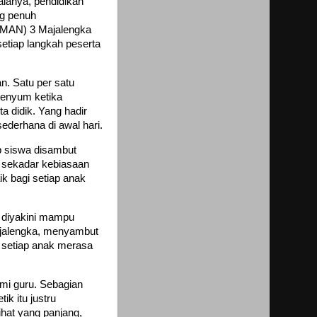
alanya, pendidikan
ng penuh
 (MAN) 3 Majalengka
setiap langkah peserta
. Satu per satu
senyum ketika
a didik. Yang hadir
derhana di awal hari.
p siswa disambut
 sekadar kebiasaan
ik bagi setiap anak
 diyakini mampu
ajalengka, menyambut
 setiap anak merasa
mi guru. Sebagian
k itu justru
hat yang panjang,