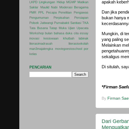
apakah keberh
LKPD
Lingkungan Hidup
MGMP
Matikan
Saklar
Maulid Nabi
Moderasi Beragama
Dan jika pend
PMR
PPL
Pecapa
Penelitian
Pengawas
bukan hanya m
Pengumuman
Perpisahan
Persiapan
Polsek Jatiwangi
Purnabakti
Sanitasi
TKA
kecerdasanny
Tata Busana
Tatap Muka
Ujian
Upacata
Mungkin, di te
Workshop
bulan bahasa
duka cita
essay
inovasi
kesiswaan
khutbah
labinak
yang paling s
literasimadrasah
literasisekolah
Melainkan mel
man3majalengka
moviegoestoschool
por
pengetahuanny
kelas
sekaligus memu
Di situlah, sa
PENCARIAN
*Firman Saef
By
Firman Saef
Dari Gerba
Menguatkan