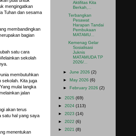
ukan pula untuk
Aktifitas Kita
tuk mengingatkan
Berkah,...
ada Tuhan dan sesama
Terbangkan
Pesawat
Harapan Tandai
edang membandingkan
Pembukaan
MATAMU...
merupakan bagian
Kemenag Gelar
Sosialisasi
ubah satu cara
Juknis
MATAMUDA TP
 Melainkan sekolah
2026/...
nya.
►
June 2026
(2)
 Dunia membutuhkan
►
May 2026
(6)
 sekolah. Kita juga
 Yang mulai langka
►
February 2026
(2)
melainkan jalan
►
2025
(69)
►
2024
(113)
gi akan terus
►
2023
(14)
 satu hal yang saya
►
2022
(6)
►
2021
(8)
yang menentukan