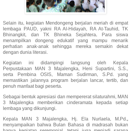
Selain itu, kegiatan
Mendongeng
berjalan meriah di empat
lembaga PAUD, yakni
RA Al-Hidayah, RA At-Tauhid, TK
Bhinangkit, dan TK Bhineka Sejahtera
.
Para siswa
menampilkan dongeng edukatif yang mampu menarik
perhatian anak-anak sehingga mereka semakin dekat
dengan dunia literasi.
Kegiatan ini didampingi langsung oleh
Kepala
Perpustakaan MAN 3 Majalengka, Heni Supartini, S.S.,
serta Pembina OSIS, Maman Sudirman, S.Pd.
yang
memastikan jalannya program berjalan lancar, tertib, dan
penuh manfaat bagi peserta.
Sebagai bentuk apresiasi dan mempererat silaturahmi, MAN
3 Majalengka memberikan
cinderamata
kepada setiap
lembaga yang dikunjungi.
Kepala MAN 3 Majalengka,
Hj. Ela Nurlaela, M.Pd.
,
menyampaikan bahwa Bulan Bahasa di madrasah bukan
hanya kegiatan seremonial, tetapi juga menjadi sarana