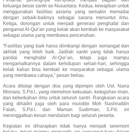
keluarga besar santri se-Nusantara. Kedua, kewajiban untuk
menggunakan fasilitas asrama yang semakin memadai
dengan sebaik-baiknya sebagai sarana menuntut ilmu.
Ketiga, dorongan untuk menjadi generasi penghafal dan
pengamal Al-Qur'an yang kelak akan kembali ke masyarakat
sebagai ulama yang membawa pencerahan.
“Fasilitas yang baik harus diimbangi dengan semangat dan
akhlak yang lebih baik. Jadilah santri yang tidak hanya
pandai menghafal Al-Qur’an, tetapi juga mampu
mengamalkannya dalam kehidupan sehari-hari, sehingga
kelak kalian bisa kembali ke masyarakat sebagai ulama
yang membawa cahaya,” pesan beliau.
Acara ditutup dengan doa yang dipimpin oleh Ust. Nana
Misnara, S.Pd.I., yang memohon kekuatan, keteguhan iman,
dan keberkahan ilmu untuk seluruh santri. Rangkaian acara
yang dihadiri juga oleh para murobbi Moh Nashruddin
Falah, S.Pd.I. dan Maman Sudirman, S.Pd. ini
meninggalkan kesan mendalam bagi seluruh peserta.
Kegiatan ini diharapkan tidak hanya menjadi seremoni
belaka, tetapi mampu memantik api semangat baru dalam