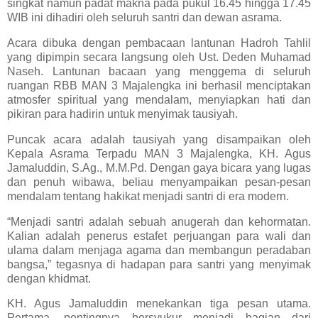
singkat namun padat makna pada pukul 16.45 hingga 17.45
WIB ini dihadiri oleh seluruh santri dan dewan asrama.
Acara dibuka dengan pembacaan lantunan Hadroh Tahlil
yang dipimpin secara langsung oleh Ust. Deden Muhamad
Naseh. Lantunan bacaan yang menggema di seluruh
ruangan RBB MAN 3 Majalengka ini berhasil menciptakan
atmosfer spiritual yang mendalam, menyiapkan hati dan
pikiran para hadirin untuk menyimak tausiyah.
Puncak acara adalah tausiyah yang disampaikan oleh
Kepala Asrama Terpadu MAN 3 Majalengka, KH. Agus
Jamaluddin, S.Ag., M.M.Pd. Dengan gaya bicara yang lugas
dan penuh wibawa, beliau menyampaikan pesan-pesan
mendalam tentang hakikat menjadi santri di era modern.
“Menjadi santri adalah sebuah anugerah dan kehormatan.
Kalian adalah penerus estafet perjuangan para wali dan
ulama dalam menjaga agama dan membangun peradaban
bangsa,” tegasnya di hadapan para santri yang menyimak
dengan khidmat.
KH. Agus Jamaluddin menekankan tiga pesan utama.
Pertama, pentingnya bersyukur menjadi bagian dari