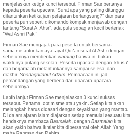
menjelaskan ketiga kunci tersebut, Firman Sae bertanya
kepada peserta upacara "Surat apa yang paling ditunggu
dilantunkan ketika jam pelajaran berlangsung?" dan para
peserta pun seperti dikomando kompak menjawab dengan
lantang "Surat Al Ahsr", ada pula sebagian kecil berteriak
"Wal Ashri Pak."
Firman Sae mengajak para peserta untuk bersama-
sama melantunkan ayat-ayat Qur'an surat Al Ashr dengan
sebelumnya memberikan
warning
bahwa ini bukan
waktunya pulang sekolah. Peserta upacara dengan khusu'
dan berjama'ah melantunkannya sampai selesai dan
diakhiri
Shadaqallahul Adzim
. Pembacaan ini jadi
pemandangan yang berbeda dari upacara-upacara
sebelumnya.
Lebih lanjut Firman Sae menjelaskan 3 kunci sukses
tersebut. Pertama, o
ptimisme atau yakin. Setiap kita akan
melangkah harus didasari dengan keyakinan yang mantap.
Di dalam ajaran Islam diajarkan setiap memulai sesuatu kita
hendaknya membaca
Basmalah
, dengan
Basmalah
kita
akan yakin bahwa ikhtiar kita dibersamai oleh Allah Yang
maha Rahman dan Rahim.