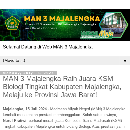
Selamat Datang di Web MAN 3 Majalengka
▼
Monday, July 15, 2024
MAN 3 Majalengka Raih Juara KSM
Biologi Tingkat Kabupaten Majalengka,
Melaju ke Provinsi Jawa Barat!
Majalengka, 15 Juli 2024
- Madrasah Aliyah Negeri (MAN) 3 Majalengka
kembali menorehkan prestasi membanggakan.
Salah satu siswinya,
Nurul Pratiwi
,
berhasil meraih juara Kompetisi Sains Madrasah (KSM)
Tingkat Kabupaten Majalengka untuk bidang Biologi.
Atas prestasinya ini,