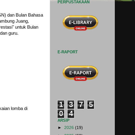
PERPUSTAKAAN
HSN) dan Bulan Bahasa
yambung Juang,
estasi" untuk Bulan
dan guru.
E-RAPORT
1
3
7
5
kaian lomba di
0
4
ARSIP
►
2026
(19)