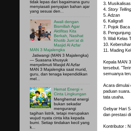
tidak lepas dari bagaimana guru
3. Musikalisasi
menyiasati penyajian bahan ajar
4.
Story Tellin
yang sesuai den...
5. Adzan
6. Kaligrafi
Awali dengan
Bismillah Agar
7. Pojok Baca
Aktifitas Kita
8. Pengunjung
Berkah, Nasihat
9. Wali Kelas 
Khotib Jum'at di
10. Kebersiha
Masjid Al Azfar
MAN 3 Majalengka
11. Mading Ke
Jatiwangi (MAN 3 Majalengka)
— Suasana khusyuk
Kepala MAN 3 
menyelimuti Masjid Al Azfar
tersebut. "Ter
MAN 3 Majalengka saat murid,
semuanya terus
guru, dan tenaga kependidikan
mel...
Acara dimulai
Hemat Energi =
paduan suara.
Cinta Lingkungan
tata usaha.
Menghemat energi
bukan sekadar
Gebyar Hari S
mengurangi
tagihan listrik, tetapi merupakan
dan prestasi 
wujud nyata cinta kita kepada
bumi. Setiap tindakan kecil yang
Kontributor : 
k...