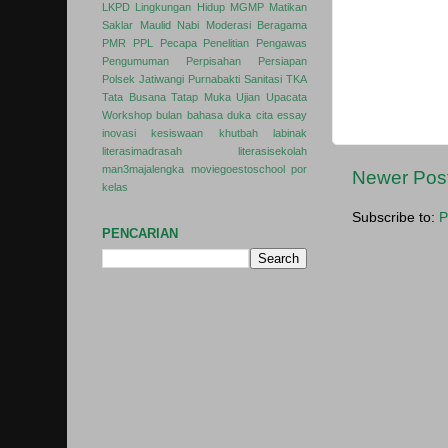
LKPD
Lingkungan Hidup
MGMP
Matikan
Saklar
Maulid Nabi
Moderasi Beragama
PMR
PPL
Pecapa
Penelitian
Pengawas
Pengumuman
Perpisahan
Persiapan
Polsek Jatiwangi
Purnabakti
Sanitasi
TKA
Tata Busana
Tatap Muka
Ujian
Upacata
Workshop
bulan bahasa
duka cita
essay
inovasi
kesiswaan
khutbah
labinak
literasimadrasah
literasisekolah
man3majalengka
moviegoestoschool
por
Newer Pos
kelas
Subscribe to:
P
PENCARIAN