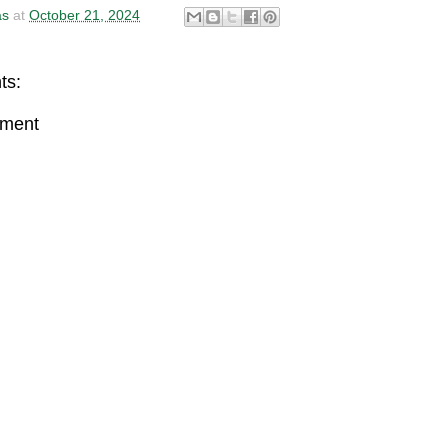
as
at
October 21, 2024
ts:
mment