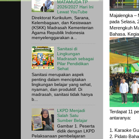
MATAMUDA TP
2026/2027 Hari Ini
Lewat YouTube
Majalengka – 
Direktorat Kurikulum, Sarana,
pada Selasa, 
Kelembagaan, dan Kesiswaan
Merengkuh Mas
(KSKK) Madrasah Kementerian
Agama Republik Indonesia
Bahasa. Kegia
menyelenggarakan a...
Sanitasi di
Lingkungan
Madrasah sebagai
Pilar Pendidikan
Sehat
Sanitasi merupakan aspek
penting dalam menciptakan
lingkungan belajar yang sehat,
nyaman, dan produktif. Di
madrasah, sanitasi tidak hanya
b...
LKPD Menjadi
Terdapat 11 p
Salah Satu
antaranya:
Sumber Belajar
Gambar 1. Peserta
1. Karaoke Gu
didik dengan LKPD
Pelaksanaan pembelajaran
2. Pidato Bah