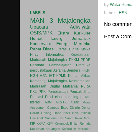
By
Waka Hum
LABELS
Labels:
HSN
MAN 3 Majalengka
No commen
Upacara
Adiwiyata
OSIS/MPK
Ekstra Kurikuler
Post a Co
Hemat Energi
Jurnalistik
Konservasi Energi
Merdeka
Rapat Dinas
Literasi Digital
Siswa
Hijau
Informatika
Keagamaan
Madrasah
Majalengka
PKKM
PPDB
Paskibra
Pembelajaran
Pramuka
perpustakaan
Asrama
Bendera
FIKIH
HGN
HSN
IHT
KPMN
Kemah Akbar
Kemenag Majalengka
Keterampilan
Madrasah Digital
Matsama
P5RA
PKL
PPK
Pembiasaan
Pencak Silat
Prestasi
Puisi
class meeting
pekan
literasi
ABM
AKGTK
ANBK
Asas
Assesmen
Campus Expo
Disiplin
Donor
Darah
Galang Dana
HAB
Halal Bihalal
Hari Anak Nasional
Hari Santri
Jawa Barat
KIR
KKMA
KSM
Kelompok Ilmiah Remaja
Kelulusan
Keuangan
Kurikulum Merdeka