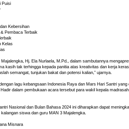
 Puisi
g
 dan Kebersihan
 & Pembaca Terbaik
Terbaik
n Kelas
las
Majalengka, Hj. Ela Nurlaela, M.Pd., dalam sambutannya mengapres
ima kasih tak terhingga kepada panitia atas kreativitas dan kerja ker
lah semangat, tunjukan bakat dan potensi kalian," ujarnya.
 dengan lagu kebangsaan Indonesia Raya dan Mars Hari Santri yang
 Hadir dalam pembukaan acara tersebut para wakil kepala madrasah,
antri Nasional dan Bulan Bahasa 2024 ini diharapkan dapat meningka
di kalangan siswa dan guru MAN 3 Majalengka.
Nana Misnara