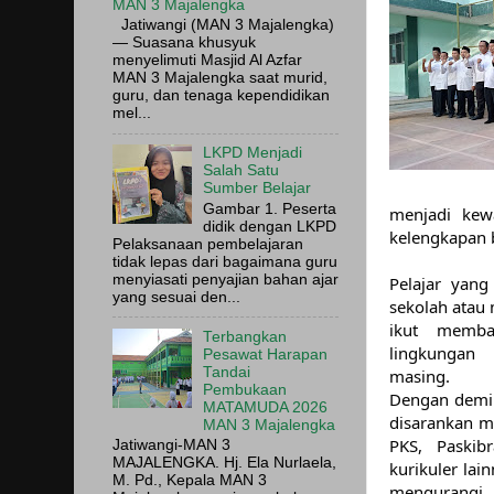
MAN 3 Majalengka
Jatiwangi (MAN 3 Majalengka)
— Suasana khusyuk
menyelimuti Masjid Al Azfar
MAN 3 Majalengka saat murid,
guru, dan tenaga kependidikan
mel...
LKPD Menjadi
Salah Satu
Sumber Belajar
Gambar 1. Peserta
menjadi kew
didik dengan LKPD
kelengkapan 
Pelaksanaan pembelajaran
tidak lepas dari bagaimana guru
menyiasati penyajian bahan ajar
Pelajar yang 
yang sesuai den...
sekolah atau 
ikut memba
Terbangkan
lingkungan
Pesawat Harapan
Tandai
masing. 
Pembukaan
Dengan demik
MATAMUDA 2026
disarankan me
MAN 3 Majalengka
PKS, Paskibr
Jatiwangi-MAN 3
MAJALENGKA. Hj. Ela Nurlaela,
kurikuler lai
M. Pd., Kepala MAN 3
mengurangi 