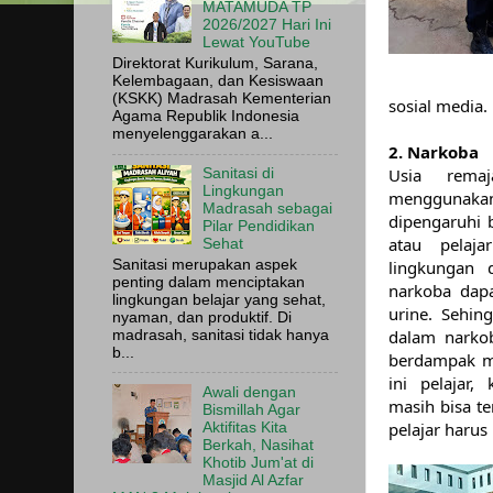
MATAMUDA TP
2026/2027 Hari Ini
Lewat YouTube
Direktorat Kurikulum, Sarana,
Kelembagaan, dan Kesiswaan
(KSKK) Madrasah Kementerian
sosial media.
Agama Republik Indonesia
menyelenggarakan a...
2. Narkoba
Usia remaj
Sanitasi di
Lingkungan
menggunakan
Madrasah sebagai
dipengaruhi 
Pilar Pendidikan
atau pelaja
Sehat
Sanitasi merupakan aspek
lingkungan 
penting dalam menciptakan
narkoba dapa
lingkungan belajar yang sehat,
urine. Sehin
nyaman, dan produktif. Di
dalam narko
madrasah, sanitasi tidak hanya
b...
berdampak me
ini pelajar,
Awali dengan
masih bisa t
Bismillah Agar
pelajar harus
Aktifitas Kita
Berkah, Nasihat
Khotib Jum'at di
Masjid Al Azfar