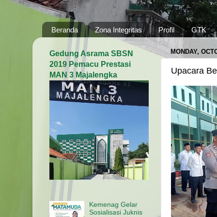
Beranda
Zona Integritas
Profil
GTK
MONDAY, OCTO
Gedung Asrama SBSN
2019 Pemacu Prestasi
Upacara Be
MAN 3 Majalengka
Kemenag Gelar
Sosialisasi Juknis