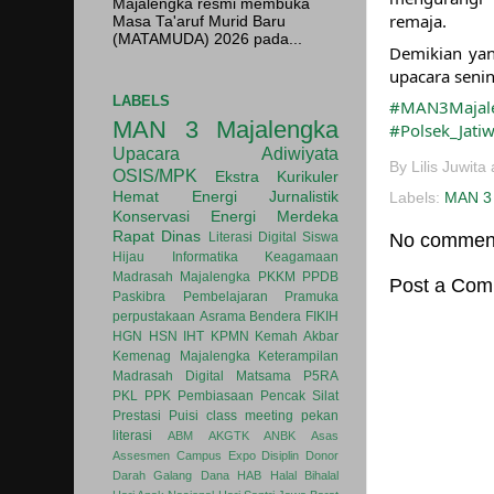
Majalengka resmi membuka
remaja.
Masa Ta'aruf Murid Baru
(MATAMUDA) 2026 pada...
Demikian yan
upacara seni
LABELS
#MAN3Majal
MAN 3 Majalengka
#Polsek_Jati
Upacara
Adiwiyata
By
Lilis Juwita
OSIS/MPK
Ekstra Kurikuler
Hemat Energi
Jurnalistik
Labels:
MAN 3 
Konservasi Energi
Merdeka
Rapat Dinas
No commen
Literasi Digital
Siswa
Hijau
Informatika
Keagamaan
Madrasah
Majalengka
PKKM
PPDB
Post a Co
Paskibra
Pembelajaran
Pramuka
perpustakaan
Asrama
Bendera
FIKIH
HGN
HSN
IHT
KPMN
Kemah Akbar
Kemenag Majalengka
Keterampilan
Madrasah Digital
Matsama
P5RA
PKL
PPK
Pembiasaan
Pencak Silat
Prestasi
Puisi
class meeting
pekan
literasi
ABM
AKGTK
ANBK
Asas
Assesmen
Campus Expo
Disiplin
Donor
Darah
Galang Dana
HAB
Halal Bihalal