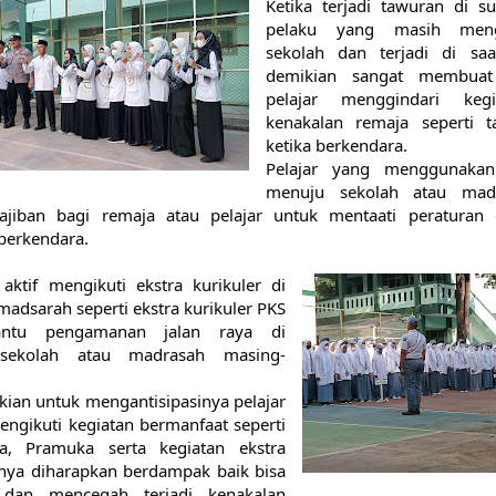
Ketika terjadi tawuran di s
pelaku yang masih meng
sekolah dan terjadi di saa
demikian sangat membuat 
pelajar menggindari ke
kenakalan remaja seperti ta
ketika berkendara.
Pelajar yang menggunakan 
menuju sekolah atau mad
ajiban bagi remaja atau pelajar untuk mentaati peraturan
berkendara.
aktif mengikuti ekstra kurikuler di 
madsarah seperti ekstra kurikuler PKS 
ntu pengamanan jalan raya di 
 sekolah atau madrasah masing-
ian untuk mengantisipasinya pelajar 
ngikuti kegiatan bermanfaat seperti 
a, Pramuka serta kegiatan ekstra 
nnya diharapkan berdampak baik bisa 
dan mencegah terjadi kenakalan 