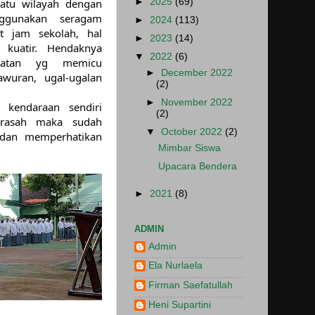
►
2025
(69)
uatu wilayah dengan 
gunakan seragam 
►
2024
(113)
t jam sekolah, hal 
►
2023
(14)
kuatir. Hendaknya 
▼
2022
(6)
giatan yg memicu 
►
December 2022
wuran, ugal-ugalan 
(2)
►
November 2022
kendaraan sendiri 
(2)
rasah maka sudah 
▼
October 2022
(2)
 dan memperhatikan 
Mimbar Siswa
Upacara Bendera
►
2021
(8)
ADMIN
Admin
Ela Nurlaela
Firman Saefatullah
Heni Supartini