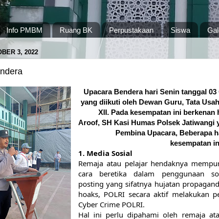
Info PMBM
Ruang BK
Perpustakaan
Siswa
Gal
BER 3, 2022
ndera
Upacara Bendera hari Senin tanggal 03 O
yang diikuti oleh Dewan Guru, Tata Usaha
XII. Pada kesempatan ini berkenan 
Aroof, SH Kasi Humas Polsek Jatiwangi y
Pembina Upacara, Beberapa ha
kesempatan in
1. Media Sosial
Remaja atau pelajar hendaknya mempu
cara beretika dalam penggunaan so
posting yang sifatnya hujatan propagand
hoaks, POLRI secara aktif melakukan p
Cyber Crime POLRI. 
Hal ini perlu dipahami oleh remaja atau