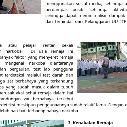
menggunakan sosial media, sehingga p
berdampak positif sehingga aktivita
sehingga dapat meminimalisir dampak n
dan terhindar dari Pelanggaran UU ITE t
a atau pelajar rentan sekali 
 narkoba.  Di usia remaja ini 
banyak faktor yang menyeret remaja 
r mengenal narkoba diantaranya 
dan pergaulan, test lab pengguna 
t terdeteksi melalui test darah dan 
gga zat berbahaya yang terkandung 
ba yang sudah masuk dalam tubuh 
rusak akal sehat remaja dalam hal 
 kandungan zat berbahaya tersebut 
erdeteksi meskipun penggunaannya sudah relatif lama. Dengan d
 lebih hati-hati terhadap bahaya narkoba.
3. Kenakalan Remaja