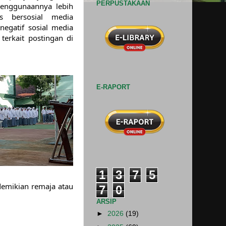
PERPUSTAKAAN
enggunaannya lebih 
s bersosial media 
egatif sosial media 
erkait postingan di 
E-RAPORT
1
3
7
5
emikian remaja atau 
7
0
ARSIP
►
2026
(19)