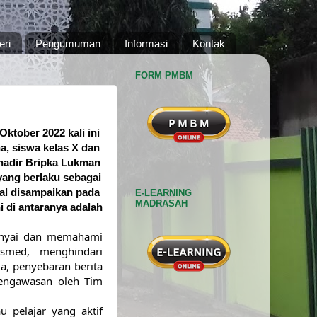
eri
Pengumuman
Informasi
Kontak
FORM PMBM
ktober 2022 kali ini 
, siswa kelas X dan 
hadir Bripka Lukman 
ang berlaku sebagai 
l disampaikan pada 
E-LEARNING
MADRASAH
i di antaranya adalah
nyai dan memahami 
smed, menghindari 
a, penyebaran berita 
engawasan oleh Tim 
 pelajar yang aktif 