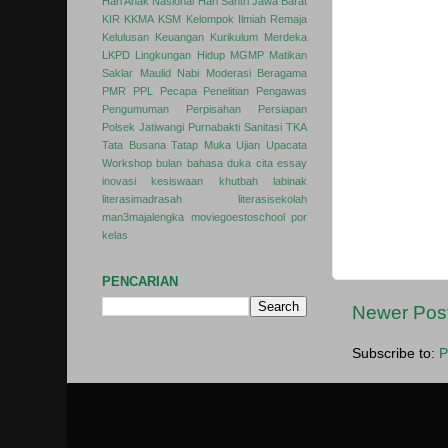
Hari Anak Nasional
Hari Santri
Jawa Barat
KIR
KKMA
KSM
Kelompok Ilmiah Remaja
Kelulusan
Keuangan
Kurikulum Merdeka
LKPD
Lingkungan Hidup
MGMP
Matikan
Saklar
Maulid Nabi
Moderasi Beragama
PMR
PPL
Pecapa
Penelitian
Pengawas
Pengumuman
Perpisahan
Persiapan
Polsek Jatiwangi
Purnabakti
Sanitasi
TKA
Tata Busana
Tatap Muka
Ujian
Upacata
Workshop
bulan bahasa
duka cita
essay
inovasi
kesiswaan
khutbah
labinak
literasimadrasah
literasisekolah
man3majalengka
moviegoestoschool
por
kelas
PENCARIAN
Newer Pos
Subscribe to:
P